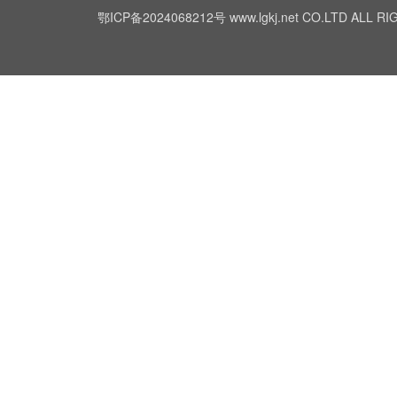
鄂ICP备2024068212号
www.lgkj.net CO.LTD A