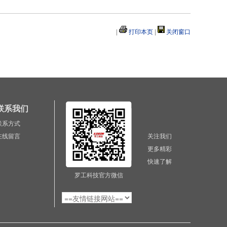
|
打印本页
|
关闭窗口
联系我们
联系方式
在线留言
关注我们
更多精彩
快速了解
罗工科技官方微信