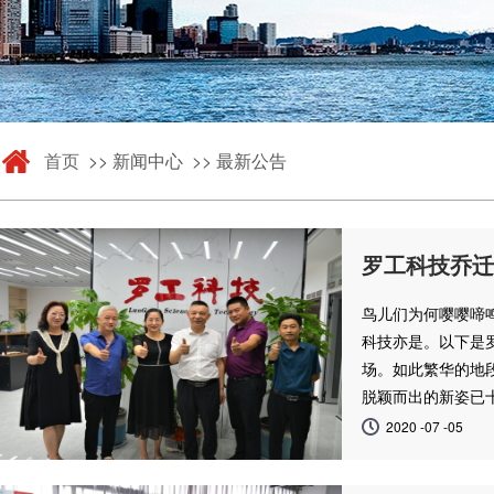
首页
>> 新闻中心 >> 最新公告
罗工科技乔迁
鸟儿们为何嘤嘤啼
科技亦是。以下是
场。如此繁华的地
脱颖而出的新姿已
2020 -07 -05