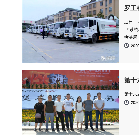
罗工
近日，
卫’系
执法局
2020
第十
第十六
2020