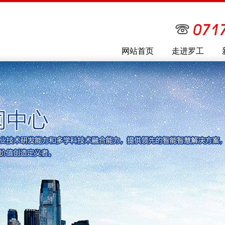
网站首页
走进罗工