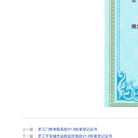
上一篇：
罗工门禁考勤系统V1.0软著登记证书
下一篇：
罗工平安城市远程监控系统V1.0软著登记证书