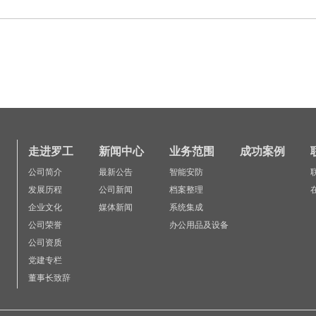
走进罗工
新闻中心
业务范围
成功案例
公司简介
最新公告
智能安防
发展历程
公司新闻
档案整理
企业文化
媒体新闻
系统集成
公司荣誉
办公用品及设备
公司资质
党建专栏
董事长致辞