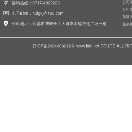
公司
咨询热线：0717-4822223
公司
电子邮箱：hblgkj@163.com
党建
公司地址：宜都市陆城长江大道嘉木醇文化广场三楼
董事
鄂ICP备2024068212号
www.lgkj.net CO.LTD A