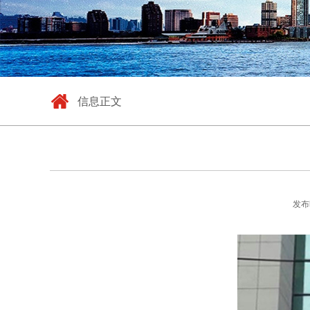
信息正文
发布时