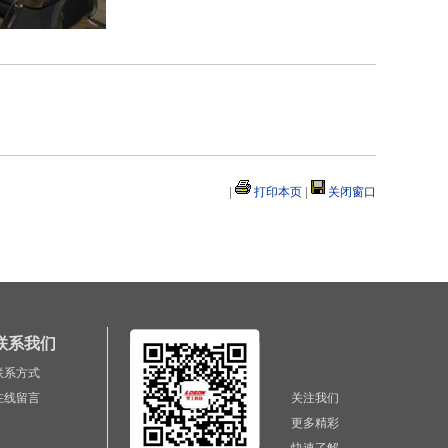
|
打印本页
|
关闭窗口
联系我们
联系方式
在线留言
关注我们
更多精彩
快速了解