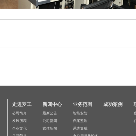
走进罗工
新闻中心
业务范围
成功案例
公司简介
最新公告
智能安防
发展历程
公司新闻
档案整理
企业文化
媒体新闻
系统集成
公司荣誉
办公用品及设备