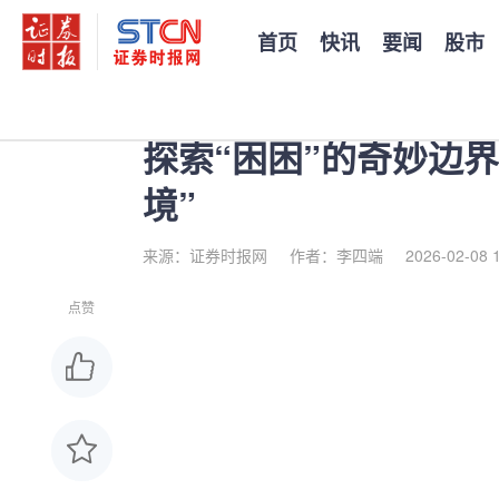
首页
快讯
要闻
股市
您当前的位置：
证券时报
>
公司
>
正文
探索“困困”的奇妙边
境”
来源：证券时报网
作者：李四端
2026-02-08 
点赞