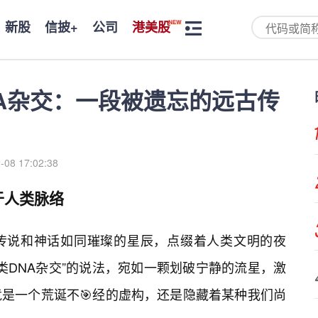
新股
信披+
公司
港美股
NA杂交：一段被遗忘的远古传
-08 17:02:38
于人类脉络
传说和神话如同璀璨的星辰，点缀着人类文明的夜
类DNA杂交”的说法，宛如一颗划破宁静的流星，激
是一个荒诞不🎯经的虚构，还是隐藏着某种我们尚