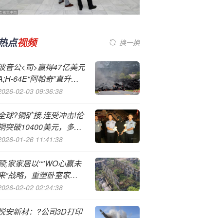
热点
视频
换一换
波音公<司>赢得47亿美元
A;H-64E“阿帕奇”直升机
对外军售合同
2026-02-03 09:36:38
全球?铜矿接.连受冲击!伦
铜突破10400美元，多家
投行上调目标价
2026-01-26 11:41:38
顾;家家居以‘“’WO心赢未
来”战略，重塑卧室家居
竞争新范式
2026-02-02 02:24:38
悦安新材：?公司3D打印