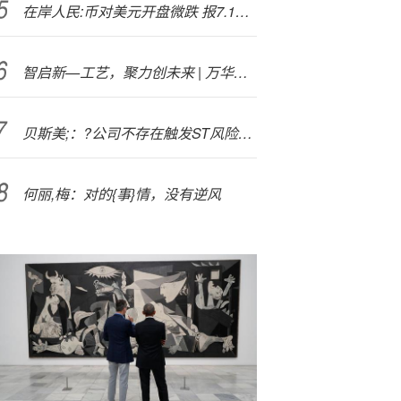
在岸人民:币对美元开盘微跌 报7.1098
智启新—工艺，聚力创未来 | 万华化学-ENGEL-海泰科三方签署战略合作协议
贝斯美;：?公司不存在触发ST风险警示的情形
何丽,梅：对的{事}情，没有逆风