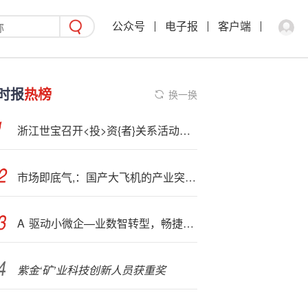
公众号
电子报
客户端
时报
热榜
换一换
浙江世宝召开<投>资{者}关系活动：讨论毛利率下降及降本措施
市场即底气,：国产大飞机的产业突围与广阔空间
A
驱动小微企—业数智转型，畅捷通斩获数智创新与AI应用双项大奖！
紫金‘矿’业科技创新人员获重奖