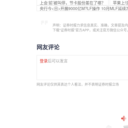
上会‘前’被叫停，节卡股份差在了哪？
苹果上!
央行今<日>开展9000亿M?LF操作 10月MLF
声明：证券时报力求信息真实、准确，文章提及内
下载“证券时报”官方APP，或关注官方微信公众
网友评论
登录
后可以发言
网友评论仅供其表达个人看法，并不表明证券时报立场