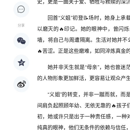
史，更是一曲关于爱、牺牲与救赎的深
回首“义姐”初登📝场时，她身上
分享
以磨灭的🔥印记。她的眼神中，曾闪
墙，将自己与周遭隔离。生活对她并不公
🔥苦涩。正是这些磨难，如同淬炼真金
她并非天生就是“母亲”，她也曾迷
的人物形象更加鲜活，更容易让观众产
“义姐”的转变，并非一蹴而就，而
间肩负起照顾年幼、无依无靠的🔥孩子
初，她或许只是出于一种责任感，一种
纯真的眼神，他们无条件的依赖与信任，