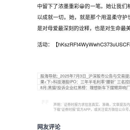
中留下了浓墨重彩😀的一笔。她让我们
以成就一切。她，就是那个用温柔守护世
是对母爱最深刻的诠释，也是对生命最
活动：【
hKszRFt4WyWwhC373uUSCF
股海导航;_2025年7月3日_沪深股市公告与交易提
果<下>科技港股IPO：三年半毛利率“腰斩” 三
8月;黑猫!投诉企业红黑榜：理想新车下摆臂异响
声明：证券时报力求信息真实、准确，文章提及内
下载“证券时报”官方APP，或关注官方微信公众
网友评论