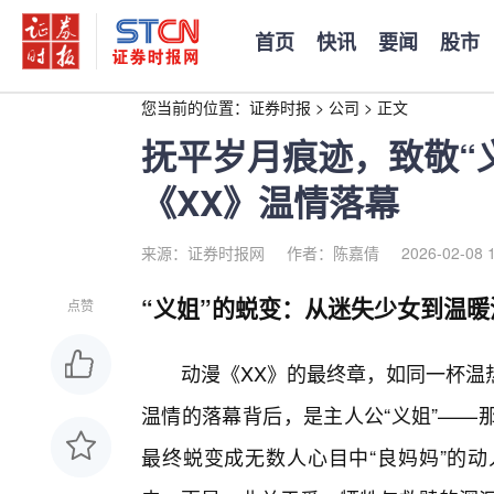
首页
快讯
要闻
股市
您当前的位置：
证券时报
>
公司
>
正文
抚平岁月痕迹，致敬“
《XX》温情落幕
来源：证券时报网
作者：陈嘉倩
2026-02-08 
“义姐”的蜕变：从迷失少女到温暖
点赞
动漫《XX》的最终章，如同一杯温
温情的落幕背后，是主人公“义姐”——
最终蜕变成无数人心目中“良妈妈”的